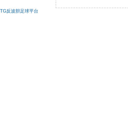
TG反波胆足球平台