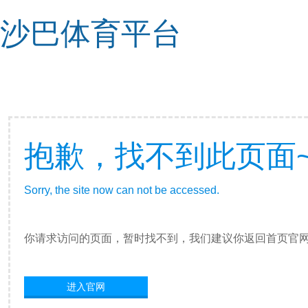
沙巴体育平台
抱歉，找不到此页面
Sorry, the site now can not be accessed.
你请求访问的页面，暂时找不到，我们建议你返回首页官
进入官网