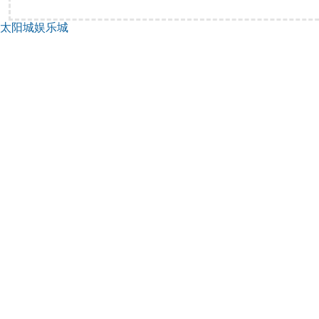
太阳城娱乐城