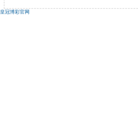
皇冠博彩官网