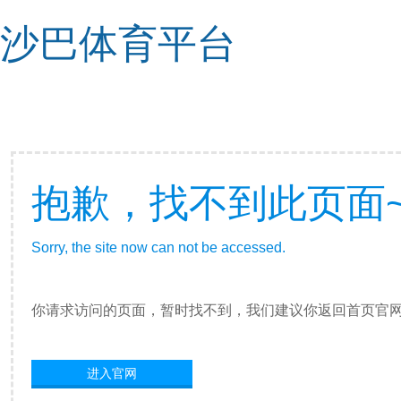
沙巴体育平台
抱歉，找不到此页面
Sorry, the site now can not be accessed.
你请求访问的页面，暂时找不到，我们建议你返回首页官
进入官网