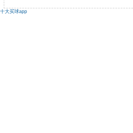
十大买球app