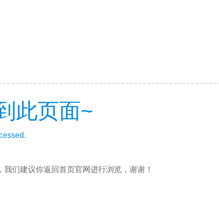
到此页面~
ccessed.
，我们建议你返回首页官网进行浏览，谢谢！