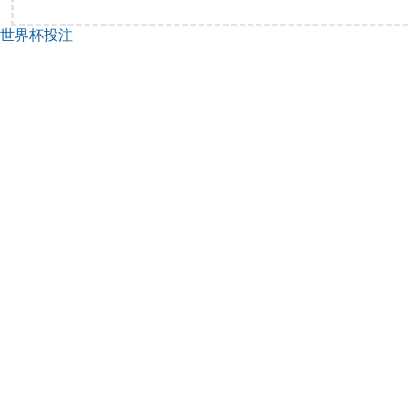
世界杯投注