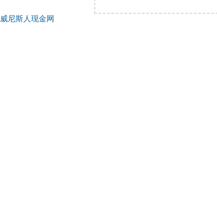
威尼斯人现金网