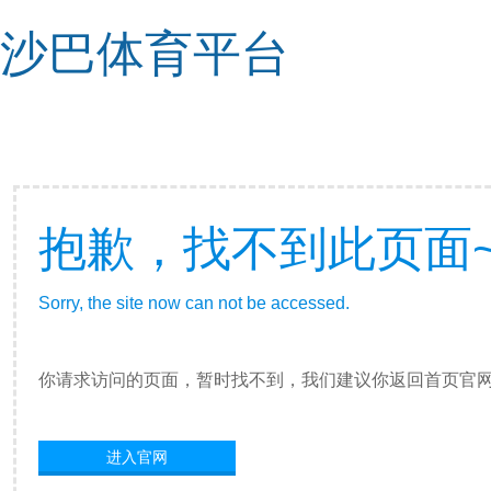
沙巴体育平台
抱歉，找不到此页面
Sorry, the site now can not be accessed.
你请求访问的页面，暂时找不到，我们建议你返回首页官
进入官网