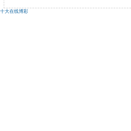
十大在线博彩