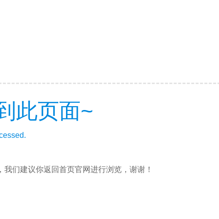
到此页面~
ccessed.
，我们建议你返回首页官网进行浏览，谢谢！