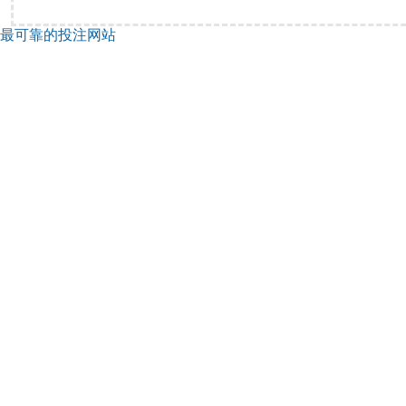
最可靠的投注网站