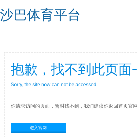
沙巴体育平台
抱歉，找不到此页面
Sorry, the site now can not be accessed.
你请求访问的页面，暂时找不到，我们建议你返回首页官
进入官网