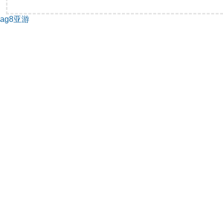
ag8亚游