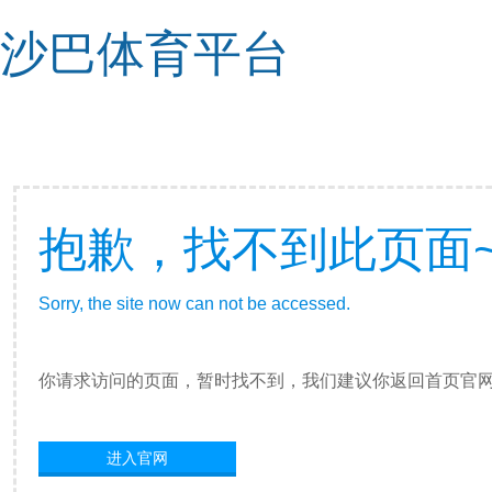
沙巴体育平台
抱歉，找不到此页面
Sorry, the site now can not be accessed.
你请求访问的页面，暂时找不到，我们建议你返回首页官
进入官网