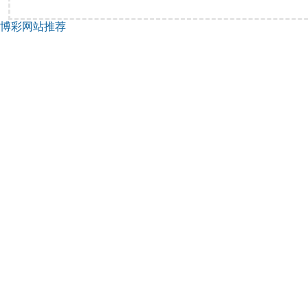
博彩网站推荐