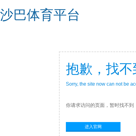
沙巴体育平台
抱歉，找不
Sorry, the site now can not be a
你请求访问的页面，暂时找不到
进入官网