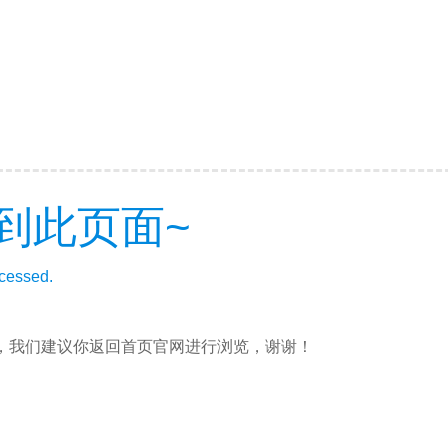
到此页面~
ccessed.
，我们建议你返回首页官网进行浏览，谢谢！