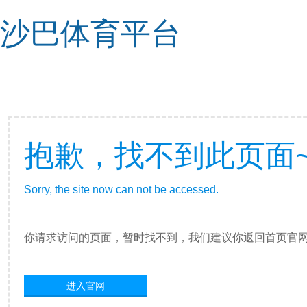
沙巴体育平台
抱歉，找不到此页面
Sorry, the site now can not be accessed.
你请求访问的页面，暂时找不到，我们建议你返回首页官
进入官网