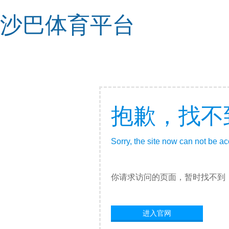
沙巴体育平台
抱歉，找不
Sorry, the site now can not be a
你请求访问的页面，暂时找不到
进入官网