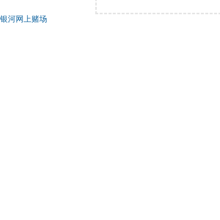
银河网上赌场