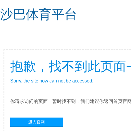
沙巴体育平台
抱歉，找不到此页面
Sorry, the site now can not be accessed.
你请求访问的页面，暂时找不到，我们建议你返回首页官
进入官网