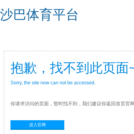
沙巴体育平台
抱歉，找不到此页面
Sorry, the site now can not be accessed.
你请求访问的页面，暂时找不到，我们建议你返回首页官
进入官网