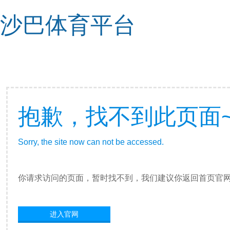
沙巴体育平台
抱歉，找不到此页面
Sorry, the site now can not be accessed.
你请求访问的页面，暂时找不到，我们建议你返回首页官
进入官网