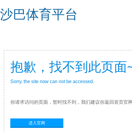
沙巴体育平台
抱歉，找不到此页面
Sorry, the site now can not be accessed.
你请求访问的页面，暂时找不到，我们建议你返回首页官
进入官网