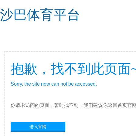
沙巴体育平台
抱歉，找不到此页面
Sorry, the site now can not be accessed.
你请求访问的页面，暂时找不到，我们建议你返回首页官
进入官网