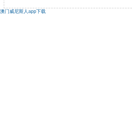
澳门威尼斯人app下载