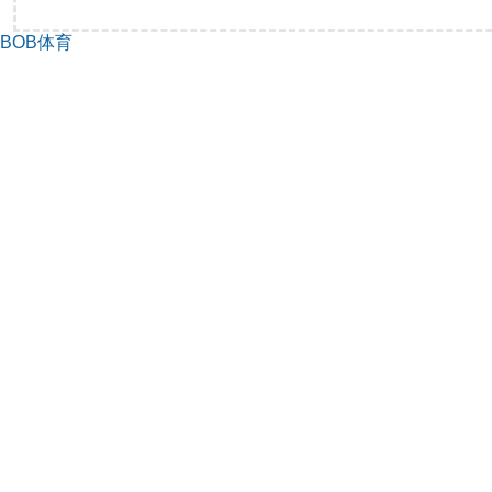
BOB体育