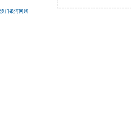
澳门银河网赌