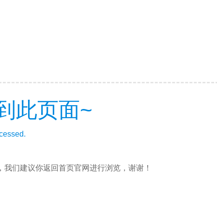
到此页面~
ccessed.
，我们建议你返回首页官网进行浏览，谢谢！