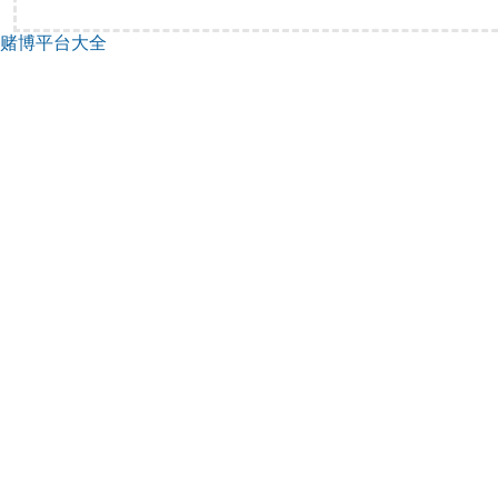
赌博平台大全