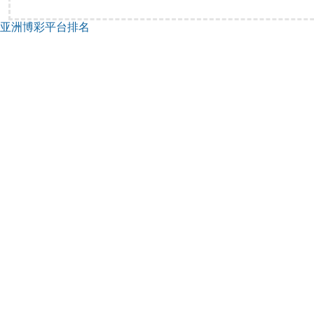
亚洲博彩平台排名