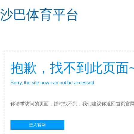
沙巴体育平台
抱歉，找不到此页面
Sorry, the site now can not be accessed.
你请求访问的页面，暂时找不到，我们建议你返回首页官
进入官网