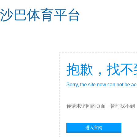
沙巴体育平台
抱歉，找不
Sorry, the site now can not be a
你请求访问的页面，暂时找不到
进入官网