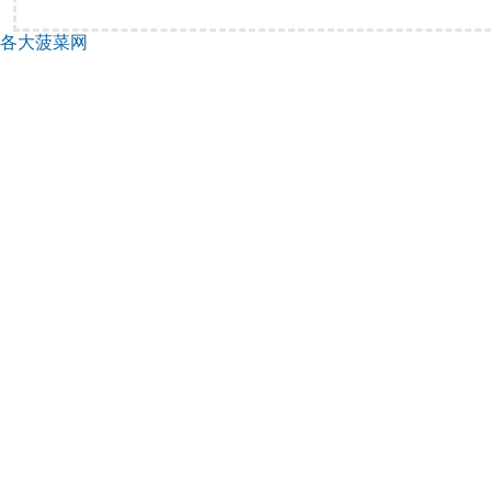
各大菠菜网