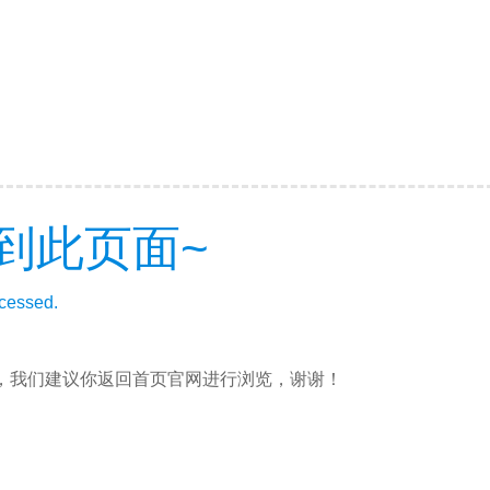
到此页面~
ccessed.
，我们建议你返回首页官网进行浏览，谢谢！