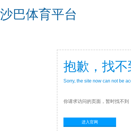
沙巴体育平台
抱歉，找不
Sorry, the site now can not be a
你请求访问的页面，暂时找不到
进入官网