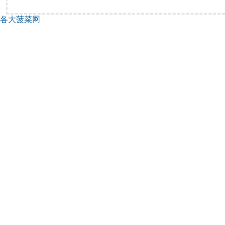
各大菠菜网