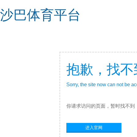
沙巴体育平台
抱歉，找不
Sorry, the site now can not be a
你请求访问的页面，暂时找不到
进入官网