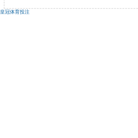
皇冠体育投注