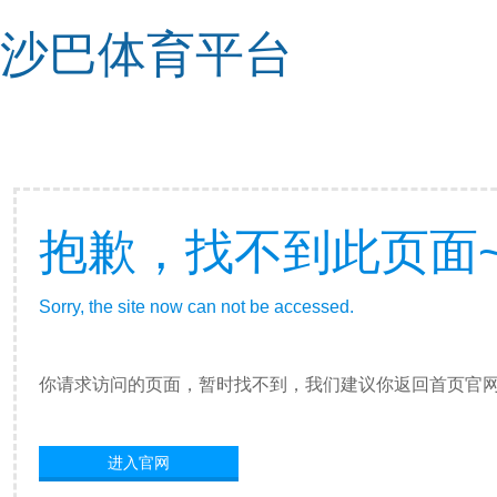
沙巴体育平台
抱歉，找不到此页面
Sorry, the site now can not be accessed.
你请求访问的页面，暂时找不到，我们建议你返回首页官
进入官网