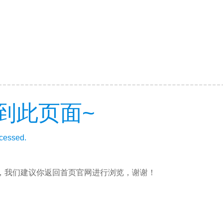
到此页面~
ccessed.
，我们建议你返回首页官网进行浏览，谢谢！