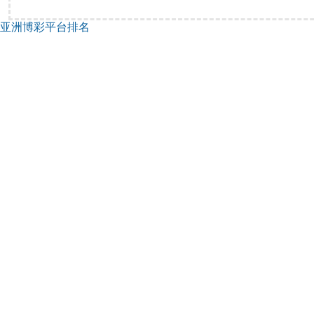
亚洲博彩平台排名