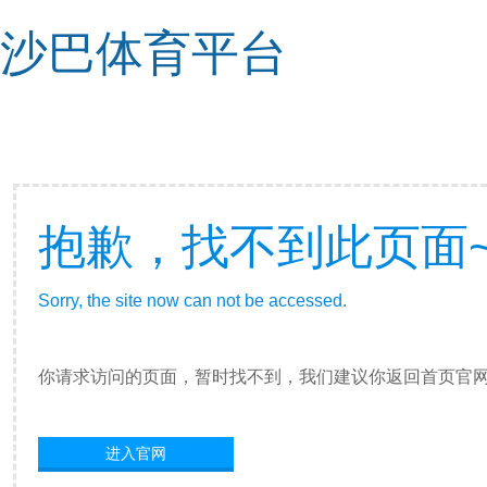
沙巴体育平台
抱歉，找不到此页面
Sorry, the site now can not be accessed.
你请求访问的页面，暂时找不到，我们建议你返回首页官
进入官网