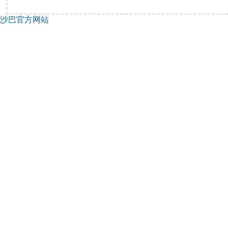
沙巴官方网站