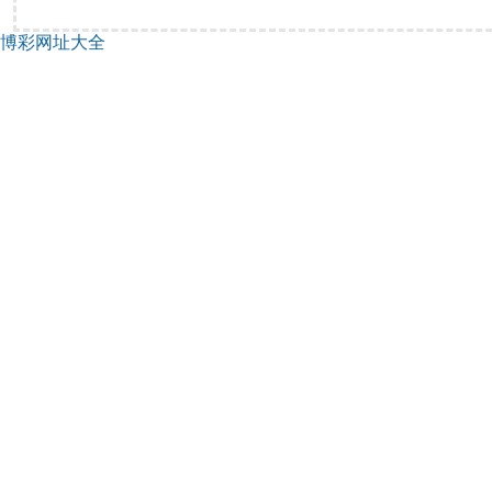
博彩网址大全