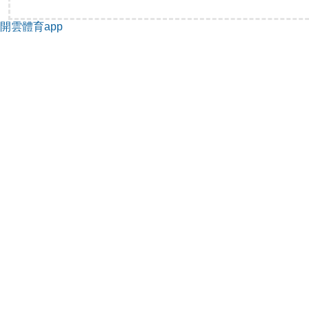
開雲體育app