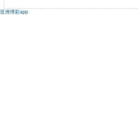
亚洲博彩app