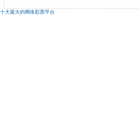
十大最大的网络彩票平台