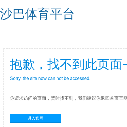
沙巴体育平台
抱歉，找不到此页面
Sorry, the site now can not be accessed.
你请求访问的页面，暂时找不到，我们建议你返回首页官
进入官网