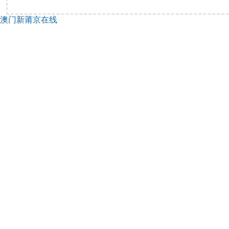
澳门新莆京在线