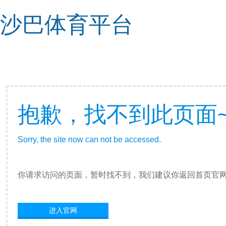
沙巴体育平台
抱歉，找不到此页面
Sorry, the site now can not be accessed.
你请求访问的页面，暂时找不到，我们建议你返回首页官
进入官网