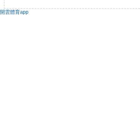
開雲體育app