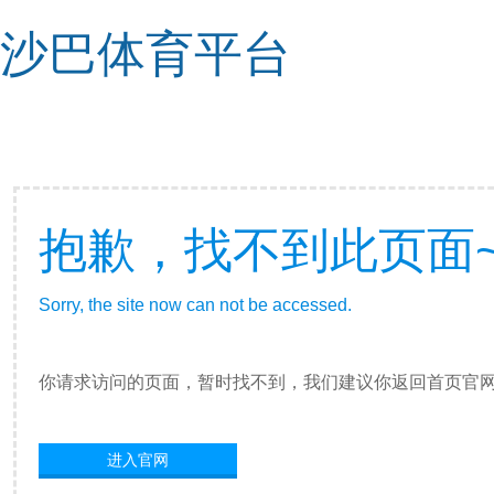
沙巴体育平台
抱歉，找不到此页面
Sorry, the site now can not be accessed.
你请求访问的页面，暂时找不到，我们建议你返回首页官
进入官网