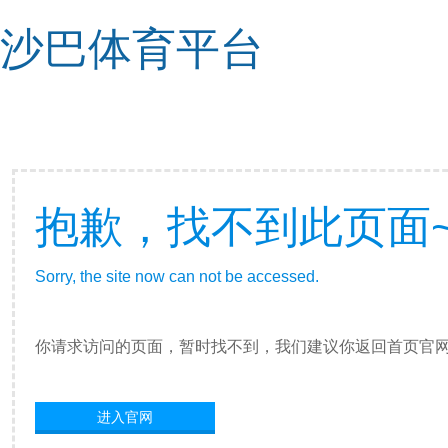
沙巴体育平台
抱歉，找不到此页面
Sorry, the site now can not be accessed.
你请求访问的页面，暂时找不到，我们建议你返回首页官
进入官网