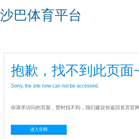
沙巴体育平台
抱歉，找不到此页面
Sorry, the site now can not be accessed.
你请求访问的页面，暂时找不到，我们建议你返回首页官
进入官网