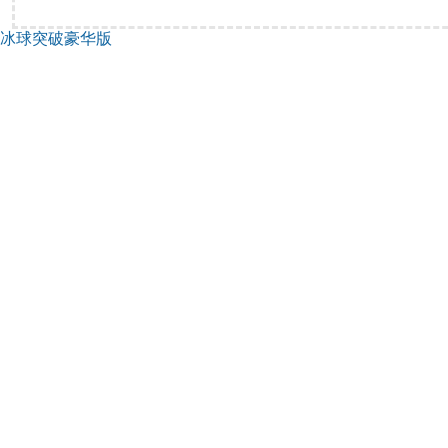
冰球突破豪华版